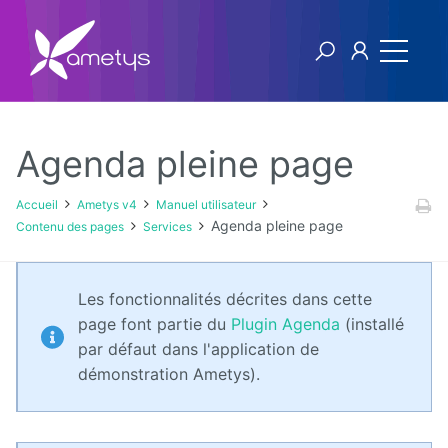
Agenda pleine page
Ametys v4
Accueil
Ametys v4
Manuel utilisateur
Agenda pleine page
Contenu des pages
Services
Licence
Manuel
Les fonctionnalités décrites dans cette
utilisateur
page font partie du
Plugin Agenda
(installé
par défaut dans l'application de
Manuel
d'installation
démonstration Ametys).
et
d'exploitation