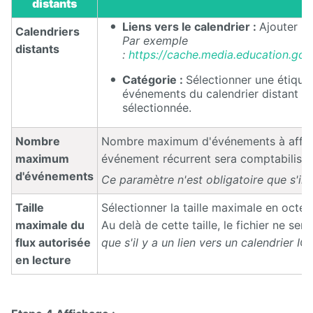
distants
Liens vers le calendrier :
Ajouter un
Calendriers
Par exemple
distants
:
https://cache.media.education.gouv
Catégorie :
Sélectionner une étiquet
événements du calendrier distant soi
sélectionnée.
Nombre
Nombre maximum d'événements à affich
maximum
événement récurrent sera comptabilisé u
d'événements
Ce paramètre n'est obligatoire que s'il y
Taille
Sélectionner la taille maximale en octets
maximale du
Au delà de cette taille, le fichier ne sera
flux autorisée
que s'il y a un lien vers un calendrier IC
en lecture