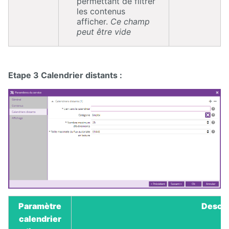
permettant de filtrer
les contenus
afficher.
Ce champ
peut être vide
Etape 3 Calendrier distants :
Paramètre
Descri
calendrier