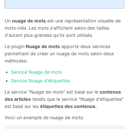
Manuel
d'administration
Manuel de
Un
nuage de mots
est une représentation visuelle de
paramétrage
mots-clés. Les mots s'affichent selon des tailles
et
d'intégration
d'autant plus grandes qu'ils sont utilisés.
Le plugin
Nuage de mots
apporte deux services
Manuel
de
permettant de créer un nuage de mots selon deux
mise à
méthodes:
jour
Service Nuage de mots
Releases
Service Nuage d'étiquettes
Le service "
Nuage de mots
" est basé sur le
contenus
des articles
tandis que le service "
Nuage d'étiquettes
"
est basé sur les
étiquettes des contenus.
Voici un exemple de nuage de mots: