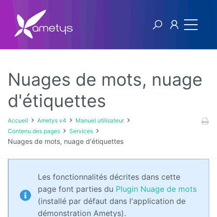
Nuages de mots, nuage
Ametys v4
d'étiquettes
Licence
Accueil
Ametys v4
Manuel utilisateur
Contenu des pages
Services
Manuel
Nuages de mots, nuage d'étiquettes
utilisateur
Manuel
Les fonctionnalités décrites dans cette
d'installation
et
page font parties du
Plugin Nuage de mots
d'exploitation
(installé par défaut dans l'application de
démonstration Ametys).