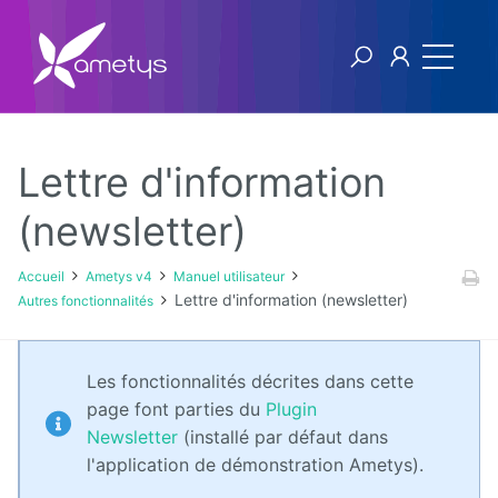
Lettre d'information
Ametys v4
(newsletter)
Licence
Accueil
Ametys v4
Manuel utilisateur
Lettre d'information (newsletter)
Autres fonctionnalités
Manuel
utilisateur
Les fonctionnalités décrites dans cette
Manuel
page font parties du
Plugin
d'installation
et
Newsletter
(installé par défaut dans
d'exploitation
l'application de démonstration Ametys).