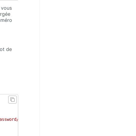
, vous
argée
numéro
mot de
assword/?length=8&phonetic=on&alpha=on&mixedcase=on&nume