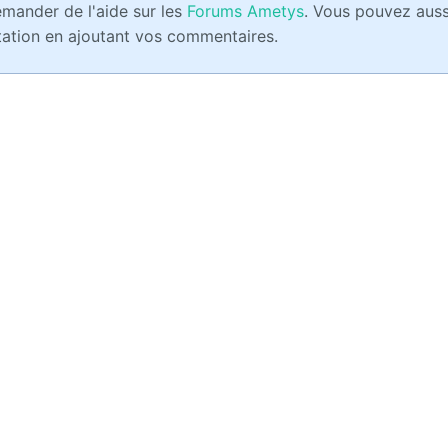
emander de l'aide sur les
F
orums
Ametys
. Vous pouvez auss
tation en ajoutant vos commentaires.