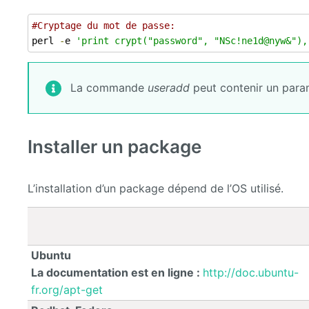
#Cryptage du mot de passe:
perl 
-
e 
'print crypt("password", "NSc!ne1d@nyw&"),
La commande
useradd
peut contenir un param
Installer un package
L’installation d’un package dépend de l’OS utilisé.
Ubuntu
La documentation est en ligne :
http://doc.ubuntu-
fr.org/apt-get