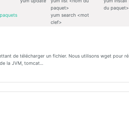
yum update
yum list <nom du
yum instal
paquet>
du paquet
_paquets
yum search <mot
clef>
nt de télécharger un fichier. Nous utilisons wget pour r
de la JVM, tomcat...