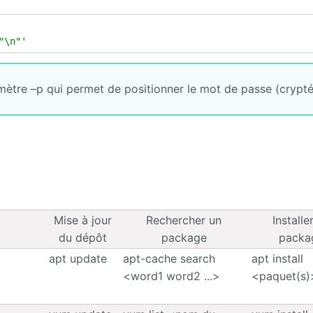
"\n"'
ètre –p qui permet de positionner le mot de passe (crypté
Mise à jour
Rechercher un
Installe
du dépôt
package
packa
apt update
apt-cache search
apt install
<word1 word2 ...>
<paquet(s