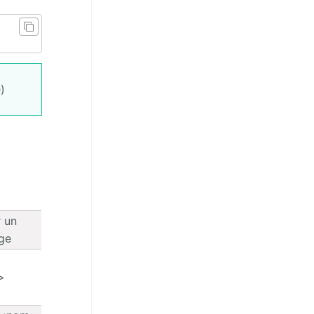
)
r un
ge
)>