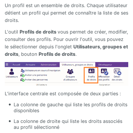
Manuel
Un profil est un ensemble de droits. Chaque utilisateur
d'administration
détient un profil qui permet de connaître la liste de ses
Manuel de
droits.
paramétrage
et
L'outil
Profils de droits
vous permet de créer, modifier,
d'intégration
consulter des profils. Pour ouvrir l'outil, vous pouvez
le sélectionner depuis l'onglet
Utilisateurs, groupes et
Manuel
de
droits
, bouton
Profils de droits
.
mise à
jour
Releases
L'interface centrale est composée de deux parties :
La colonne de gauche qui liste les profils de droits
disponibles
La colonne de droite qui liste les droits associés
au profil sélectionné