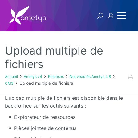
Upload multiple de
Ametys v4
fichiers
Licence
Accueil
Ametys v4
Releases
Nouveautés Ametys 4.8
Upload multiple de fichiers
CMS
Manuel
utilisateur
L'upload multiple de fichiers est disponible dans le
back-office sur les outils suivants :
Manuel
d'installation
Explorateur de ressources
et
d'exploitation
Pièces jointes de contenus