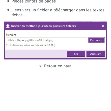
Manuel
Pièces jointes de pages
d'administration
Liens vers un fichier à télécharger dans les textes
riches
Manuel de
paramétrage
et
d'intégration
Manuel
de
mise à
jour
Releases
Retour en haut