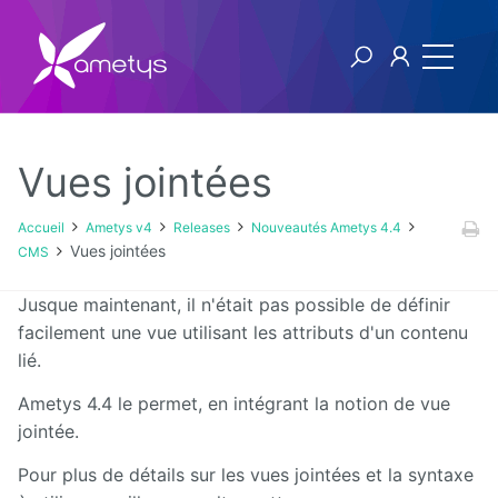
Vues jointées
Ametys v4
Accueil
Ametys v4
Releases
Nouveautés Ametys 4.4
Vues jointées
CMS
Licence
Jusque maintenant, il n'était pas possible de définir
Manuel
facilement une vue utilisant les attributs d'un contenu
utilisateur
lié.
Manuel
Ametys 4.4 le permet, en intégrant la notion de vue
d'installation
jointée.
et
d'exploitation
Pour plus de détails sur les vues jointées et la syntaxe