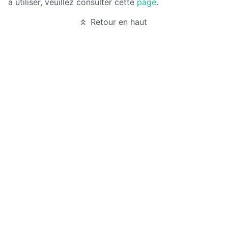
Manuel
à utiliser, veuillez consulter cette
page
.
d'administration
Retour en haut
Manuel de
paramétrage
et
d'intégration
Manuel
de
mise à
jour
Releases