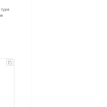
u type
ue