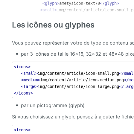
<glyph>
ametysicon-text70
</glyph>
<small>
img/content/article/icon-small.p
<medium>
img/content/article/icon-medium
Les icônes ou glyphes
<large>
img/content/article/icon-large.p
</icons>
Vous pouvez représenter votre de type de contenu soi
<right>
Web_Right_Article_Create
</right>
par 3 icônes de taille 16x16, 32x32 et 48x48 pix
<!-- Déclaration des attributs ici -->
<icons>
<!-- Déclaration des propriétés ici -->
<small>
img/content/article/icon-small.png
</smal
<medium>
img/content/article/icon-medium.png
</me
<!-- Déclaration des validateurs globaux ici -->
<large>
img/content/article/icon-large.png
</larg
</icons>
<!-- Déclaration des vues ici -->
par un pictogramme (glyph)
</content-type>
</extension>
Si vous choisissez un glyph, pensez à ajouter le fichie
<icons>