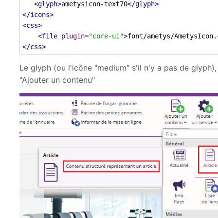
<glyph>
ametysicon-text70
</glyph>
</icons>
<css>
<file
plugin
=
"core-ui"
>
font/ametys/AmetysIcon.
</css>
Le glyph (ou l'icône "medium" s'il n'y a pas de glyph), 
"Ajouter un contenu"