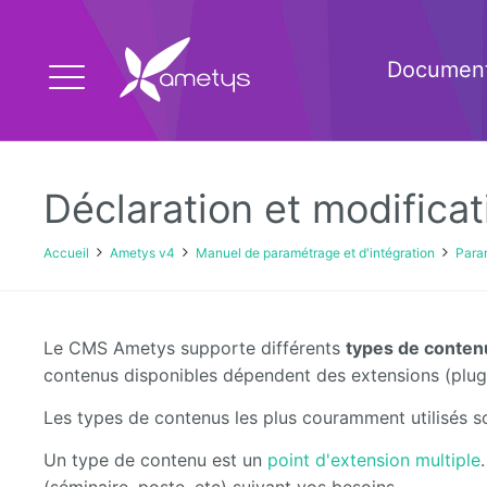
Document
Déclaration et modifica
Accueil
Ametys v4
Manuel de paramétrage et d'intégration
Para
Le CMS Ametys supporte différents
types de conten
contenus disponibles dépendent des extensions (plugin
Les types de contenus les plus couramment utilisés s
Un type de contenu est un
point d'extension multiple