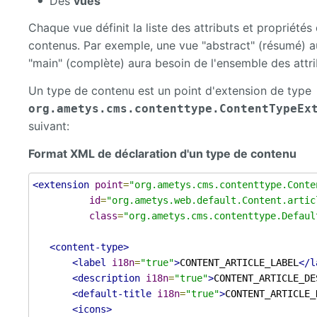
Des
vues
Chaque vue définit la liste des attributs et propriétés 
contenus. Par exemple, une vue "abstract" (résumé) aur
"main" (complète) aura besoin de l'ensemble des attri
Un type de contenu est un point d'extension de type
org.ametys.cms.contenttype.ContentTypeEx
suivant:
Format XML de déclaration d'un type de contenu
<extension
point
=
"org.ametys.cms.contenttype.Conte
id
=
"org.ametys.web.default.Content.artic
class
=
"org.ametys.cms.contenttype.Defaul
<content-type>
<label
i18n
=
"true"
>
CONTENT_ARTICLE_LABEL
</l
<description
i18n
=
"true"
>
CONTENT_ARTICLE_DE
<default-title
i18n
=
"true"
>
CONTENT_ARTICLE_
<icons>