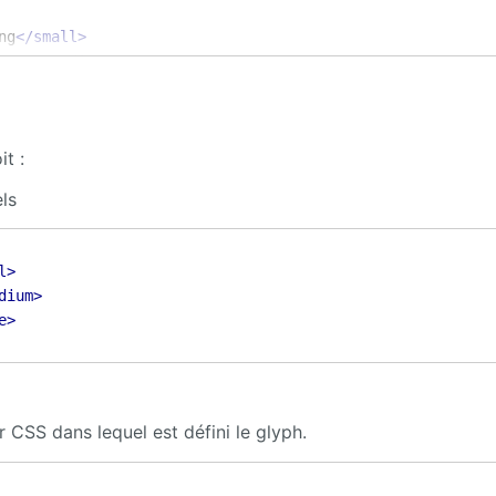
ng
</small>
.png
</medium>
ng
</large>
t :
els
l>
dium>
e>
r CSS dans lequel est défini le glyph.