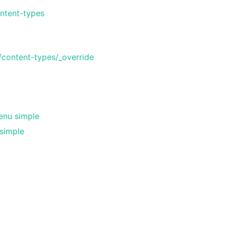
ontent-types
/content-types/_override
enu simple
simple