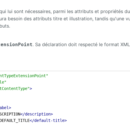
qui lui sont nécessaires, parmi les attributs et propriétés d
a besoin des attributs titre et illustration, tandis qu'une v
buts.
. Sa déclaration doit respecté le format XML
tensionPoint
ntTypeExtensionPoint"
le"
tContentType"
>
abel>
SCRIPTION
</description>
DEFAULT_TITLE
</default-title>