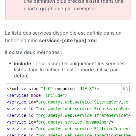
une définition plus précise existe (dans une
charte graphique par exemple)
La liste des services disponible est définie dans un
fichier nommé
services-[siteType].xml
Il existe deux méthodes :
include
: pour accepter uniquement les services
listés dans le fichier. C'est le mode utilisé par
défaut.
<?
xml version
=
"1.0"
 encoding
=
"UTF-8"
?>
<services
mode
=
"include"
>
<service
id
=
"org.ametys.web.service.SitemapService"
/>
<service
id
=
"org.ametys.web.service.FrontSearchServic
<service
id
=
"org.ametys.web.service.IframeService"
/>
<service
id
=
"org.ametys.service.Revamping"
/>
<service
id
=
"org.ametys.web.service.FilteredContentsS
<service
id
=
"org.ametys.web.service.InsertContentServ