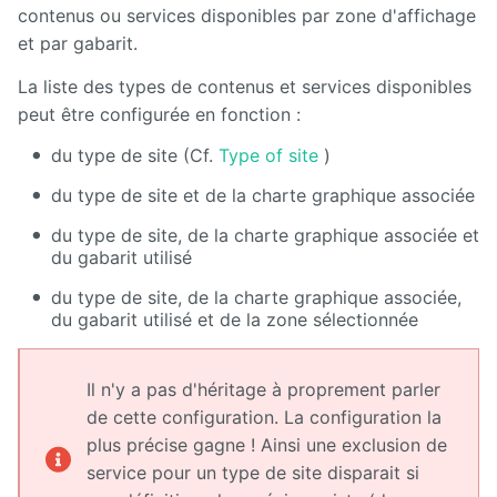
Manuel
contenus ou services disponibles par zone d'affichage
d'administration
et par gabarit.
Manuel de
La liste des types de contenus et services disponibles
paramétrage
et
peut être configurée en fonction :
d'intégration
du type de site (Cf.
Type of site
)
Manuel
du type de site et de la charte graphique associée
de
mise à
du type de site, de la charte graphique associée et
jour
du gabarit utilisé
Releases
du type de site, de la charte graphique associée,
du gabarit utilisé et de la zone sélectionnée
Il n'y a pas d'héritage à proprement parler
de cette configuration. La configuration la
plus précise gagne ! Ainsi une exclusion de
service pour un type de site disparait si