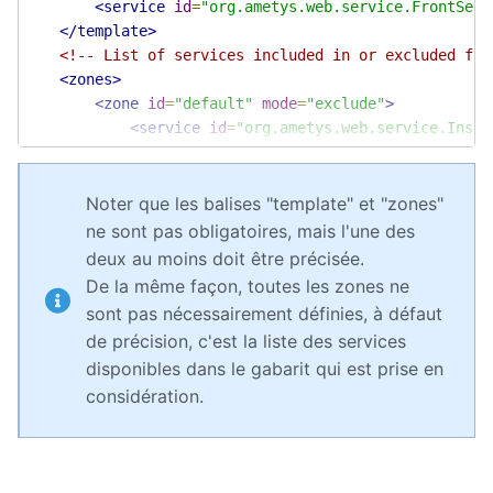
<service
id
=
"org.ametys.web.service.FrontSear
</template>
<!-- List of services included in or excluded fro
<zones>
<zone
id
=
"default"
mode
=
"exclude"
>
<service
id
=
"org.ametys.web.service.Inser
<service
id
=
"org.ametys.web.service.Front
</zone>
<zone
id
=
"right-column"
mode
=
"include"
>
Noter que les balises "template" et "zones"
<service
id
=
"org.ametys.web.service.Filte
ne sont pas obligatoires, mais l'une des
</zone>
deux au moins doit être précisée.
</zones>
De la même façon, toutes les zones ne
</services>
sont pas nécessairement définies, à défaut
de précision, c'est la liste des services
disponibles dans le gabarit qui est prise en
considération.