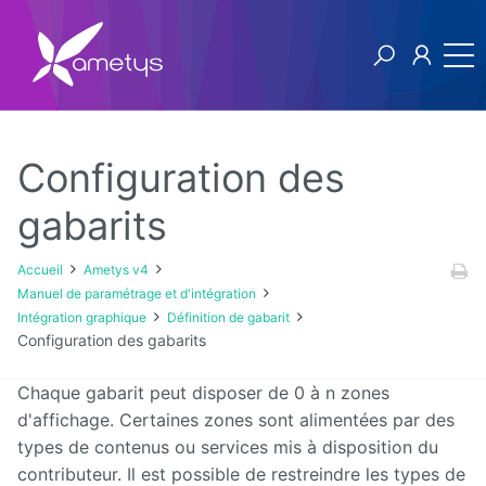
Configuration des
Ametys v4
gabarits
Licence
Accueil
Ametys v4
Manuel de paramétrage et d'intégration
Manuel
Intégration graphique
Définition de gabarit
utilisateur
Configuration des gabarits
Manuel
Chaque gabarit peut disposer de 0 à n zones
d'installation
d'affichage. Certaines zones sont alimentées par des
et
d'exploitation
types de contenus ou services mis à disposition du
contributeur. Il est possible de restreindre les types de