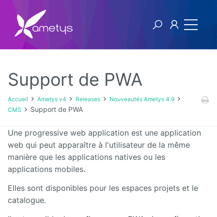
Support de PWA
Ametys v4
Accueil
Ametys v4
Releases
Nouveautés Ametys 4.9
Support de PWA
CMS
Licence
Une progressive web application est une application
Manuel
web qui peut apparaître à l'utilisateur de la même
utilisateur
manière que les applications natives ou les
applications mobiles.
Manuel
d'installation
Elles sont disponibles pour les espaces projets et le
et
d'exploitation
catalogue.