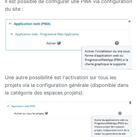
Manuel
Il est possible de configurer une PWA via configuration
d'administration
du site :
Manuel de
paramétrage
et
d'intégration
Manuel
de
mise à
jour
Une autre possibilité est l'activation sur tous les
Releases
projets via la configuration générale (disponible dans
la catégorie des espaces projets):