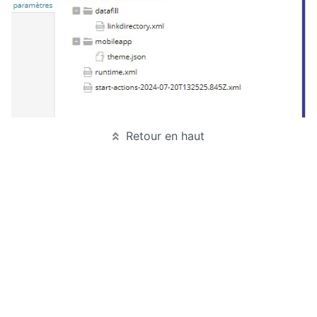
Manuel
d'administration
Manuel de
paramétrage
et
d'intégration
Manuel
de
Retour en haut
mise à
jour
Releases