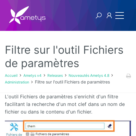
Filtre sur l'outil Fichiers
Ametys v4
de paramètres
Licence
Accueil
Ametys v4
Releases
Nouveautés Ametys 4.8
Filtre sur l'outil Fichiers de paramètres
Administration
Manuel
utilisateur
L'outil Fichiers de paramètres s'enrichit d'un filtre
facilitant la recherche d'un mot clef dans un nom de
Manuel
fichier ou dans le contenu d'un fichier.
d'installation
et
d'exploitation