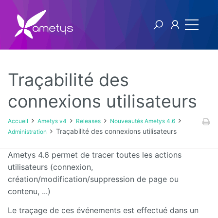
Traçabilité des
Ametys v4
connexions utilisateurs
Licence
Accueil
Ametys v4
Releases
Nouveautés Ametys 4.6
Traçabilité des connexions utilisateurs
Administration
Manuel
utilisateur
Ametys 4.6 permet de tracer toutes les actions
utilisateurs (connexion,
Manuel
création/modification/suppression de page ou
d'installation
et
contenu, ...)
d'exploitation
Le traçage de ces événements est effectué dans un