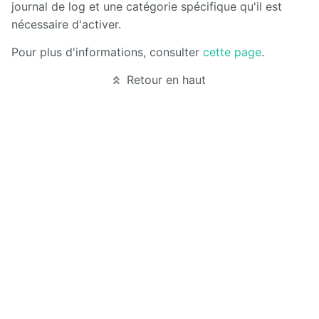
Manuel
journal de log et une catégorie spécifique qu'il est
d'administration
nécessaire d'activer.
Manuel de
Pour plus d'informations, consulter
cette page
.
paramétrage
et
Retour en haut
d'intégration
Manuel
de
mise à
jour
Releases