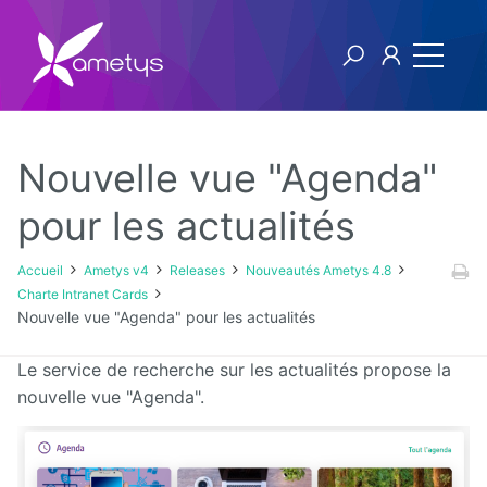
Nouvelle vue "Agenda"
Ametys v4
pour les actualités
Licence
Accueil
Ametys v4
Releases
Nouveautés Ametys 4.8
Charte Intranet Cards
Manuel
Nouvelle vue "Agenda" pour les actualités
utilisateur
Le service de recherche sur les actualités propose la
Manuel
nouvelle vue "Agenda".
d'installation
et
d'exploitation