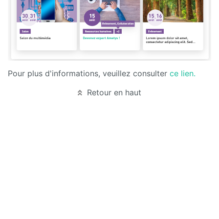
Manuel
d'administration
Manuel de
paramétrage
et
d'intégration
Pour plus d'informations, veuillez consulter
ce lien.
Manuel
de
Retour en haut
mise à
jour
Releases