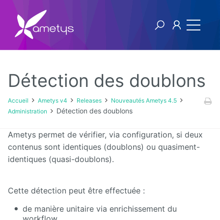
Détection des doublons
Ametys v4
Accueil
Ametys v4
Releases
Nouveautés Ametys 4.5
Détection des doublons
Administration
Licence
Ametys permet de vérifier, via configuration, si deux
Manuel
contenus sont identiques (doublons) ou quasiment-
utilisateur
identiques (quasi-doublons).
Manuel
d'installation
Cette détection peut être effectuée :
et
d'exploitation
de manière unitaire via enrichissement du
workflow.