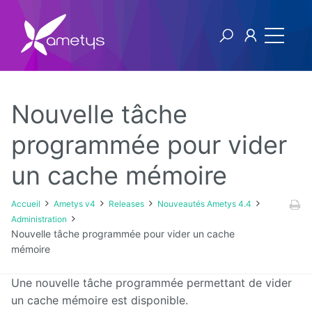
Nouvelle tâche
Ametys v4
programmée pour vider
un cache mémoire
Licence
Manuel
Accueil
Ametys v4
Releases
Nouveautés Ametys 4.4
utilisateur
Administration
Nouvelle tâche programmée pour vider un cache
Manuel
mémoire
d'installation
et
d'exploitation
Une nouvelle tâche programmée permettant de vider
un cache mémoire est disponible.