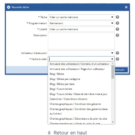
Manuel
d'administration
Manuel de
paramétrage
et
d'intégration
Manuel
de
mise à
jour
Releases
Retour en haut