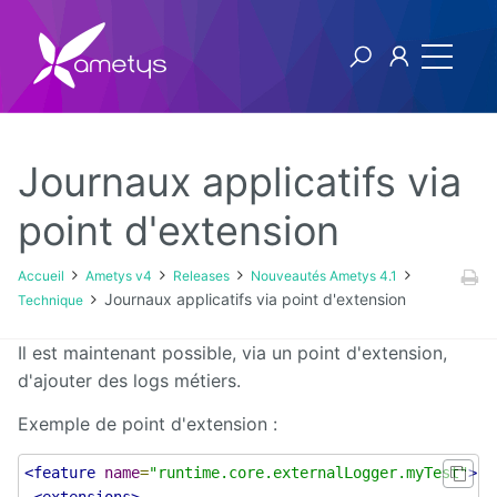
Journaux applicatifs via
Ametys v4
point d'extension
Licence
Accueil
Ametys v4
Releases
Nouveautés Ametys 4.1
Journaux applicatifs via point d'extension
Technique
Manuel
utilisateur
Il est maintenant possible, via un point d'extension,
d'ajouter des logs métiers.
Manuel
d'installation
Exemple de point d'extension :
et
d'exploitation
<feature
name
=
"runtime.core.externalLogger.myTest"
>