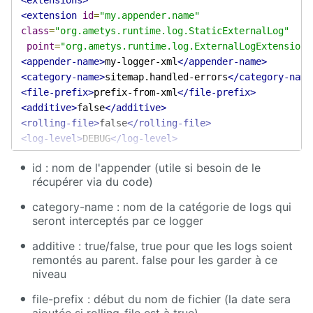
<extensions>
Manuel
d'administration
<extension
id
=
"my.appender.name"
class
=
"org.ametys.runtime.log.StaticExternalLog"
Manuel de
point
=
"org.ametys.runtime.log.ExternalLogExtensionP
paramétrage
<appender-name>
my-logger-xml
</appender-name>
et
<category-name>
sitemap.handled-errors
</category-name
d'intégration
<file-prefix>
prefix-from-xml
</file-prefix>
<additive>
false
</additive>
Manuel
<rolling-file>
false
</rolling-file>
de
mise à
<log-level>
DEBUG
</log-level>
jour
</extension>
id : nom de l'appender (utile si besoin de le
</extensions>
récupérer via du code)
Releases
</feature>
category-name : nom de la catégorie de logs qui
seront interceptés par ce logger
additive : true/false, true pour que les logs soient
remontés au parent. false pour les garder à ce
niveau
file-prefix : début du nom de fichier (la date sera