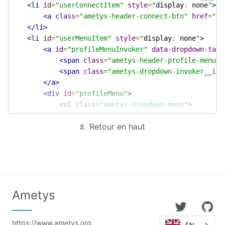
<li
id
=
"userConnectItem"
style
=
"
display
:
 none
"
>
<a
class
=
"ametys-header-connect-btn"
href
=
"{a
</li>
<li
id
=
"userMenuItem"
style
=
"
display
:
 none
"
>
<a
id
=
"profileMenuInvoker"
data-dropdown-targ
<span
class
=
"ametys-header-profile-menu__
<span
class
=
"ametys-dropdown-invoker__ico
</a>
<div
id
=
"profileMenu"
>
<ul
class
=
"ametys-dropdown-menu"
>
<li
class
=
"ametys-dropdown-menu__item
Retour en haut
<a
href
=
"{ametys:siteUriPrefix()}
</li>
</ul>
</div>
</li>
</ul>
Ametys
<script
type
=
"text/javascript"
>
    $j
(
document
).
ready
(
function
()
{
https://www.ametys.org