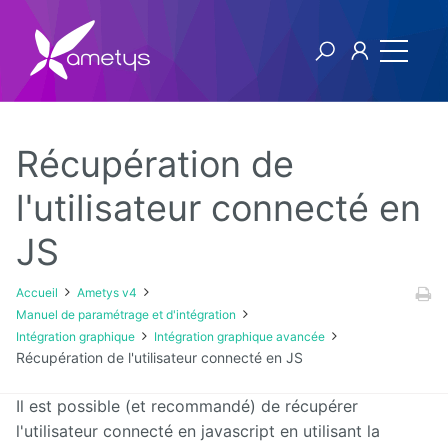
Récupération de
Ametys v4
l'utilisateur connecté en
JS
Licence
Manuel
Accueil
Ametys v4
utilisateur
Manuel de paramétrage et d'intégration
Intégration graphique
Intégration graphique avancée
Manuel
Récupération de l'utilisateur connecté en JS
d'installation
et
d'exploitation
Il est possible (et recommandé) de récupérer
l'utilisateur connecté en javascript en utilisant la