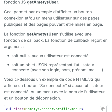
Manuel
fonction JS
getAmetysUser
.
d'administration
Ceci permet par exemple d'afficher un bouton
Manuel de
connexion et/ou un menu utilisateur sur des pages
paramétrage
publiques et des pages pouvant être mises en page.
et
d'intégration
La fonction
getAmetysUser
s'utilise avec une
fonction de callback. La fonction de callback reçoit en
Manuel
de
argument :
mise à
jour
soit null si aucun utilisateur est connecté
soit un objet JSON représentant l'utilisateur
Releases
connecté (avec son login, nom, prénom, mail, ...)
Voici ci-dessous un exemple de code HTML/JS qui
affiche un bouton "Se connecter" si aucun utilisateur
est connecté, ou un menu avec le nom de l'utilisateur
et un bouton de déconnexion.
<ul
class
=
"ametys-header-profile-menu"
>