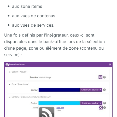
Manuel
d'administration
aux zone items
aux vues de contenus
Manuel de
paramétrage
aux vues de services.
et
d'intégration
Une fois définis par l'intégrateur, ceux-ci sont
disponibles dans le back-office lors de la sélection
Manuel
de
d'une page, zone ou élément de zone (contenu ou
mise à
service) :
jour
Releases