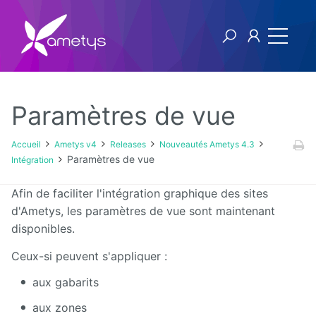
Paramètres de vue
Ametys v4
Accueil
Ametys v4
Releases
Nouveautés Ametys 4.3
Paramètres de vue
Intégration
Licence
Afin de faciliter l'intégration graphique des sites
Manuel
d'Ametys, les paramètres de vue sont maintenant
utilisateur
disponibles.
Manuel
Ceux-si peuvent s'appliquer :
d'installation
et
aux gabarits
d'exploitation
aux zones