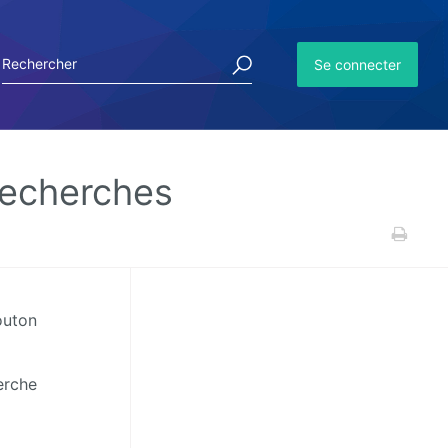
Se connecter
 recherches
outon
erche