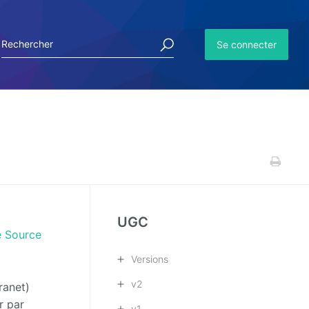
Se connecter
UGC
 Source
Versions
v2
ranet)
r par
v1