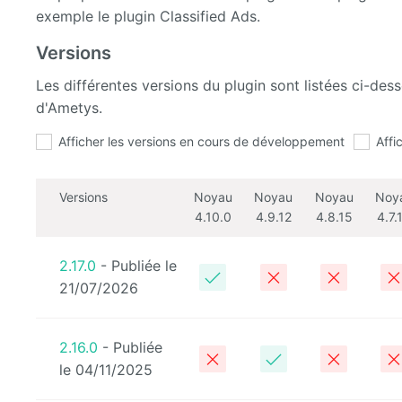
exemple le plugin Classified Ads.
Versions
Les différentes versions du plugin sont listées ci-de
d'Ametys.
Afficher les versions en cours de développement
Affi
Versions
Noyau
Noyau
Noyau
Noy
4.10.0
4.9.12
4.8.15
4.7.
2.17.0
- Publiée le
21/07/2026
2.16.0
- Publiée
le 04/11/2025