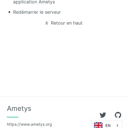
application Ametys
Redémarrer le serveur
Calendar
Retour en haut
CaptchEtat
Cart
Classified
Ads
Content
IO
ContentTypes
Editor
Dashboard
Ametys
Datasources
Explorer
https://www.ametys.org
EN