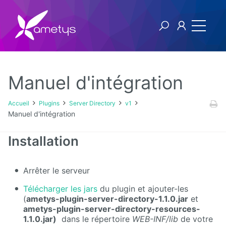
Manuel d'intégration
Plugins
Accueil
Plugins
Server Directory
v1
Manuel d'intégration
AI
Installation
Authentification
NTLM
Arrêter le serveur
Blog
Télécharger les jars
du plugin et ajouter-les
(
ametys-plugin-server-directory-1.1.0.jar
et
Bluemind
ametys-plugin-server-directory-resources-
1.1.0.jar)
dans le répertoire
WEB-INF/lib
de votre
BPM