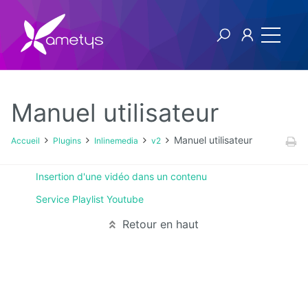
Manuel utilisateur
Plugins
Manuel utilisateur
Accueil
Plugins
Inlinemedia
v2
AI
Insertion d'une vidéo dans un contenu
Service Playlist Youtube
Authentification
NTLM
Retour en haut
Blog
Bluemind
BPM