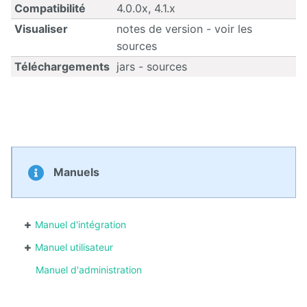
Compatibilité
4.0.0x, 4.1.x
Visualiser
notes de version - voir les
Calendar
sources
CaptchEtat
Téléchargements
jars - sources
Cart
Classified
Ads
Content
Manuels
IO
ContentTypes
Editor
Manuel d'intégration
Manuel utilisateur
Dashboard
Manuel d'administration
Datasources
Explorer