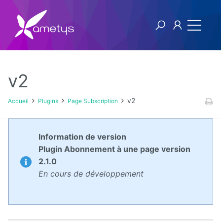
v2
Plugins
v2
Accueil
Plugins
Page Subscription
AI
Information de version
Authentification
Plugin Abonnement à une page version
NTLM
2.1.0
En cours de développement
Blog
Bluemind
BPM