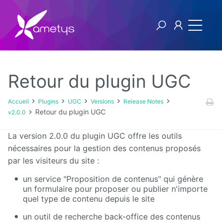
Retour du plugin UGC
Plugins
Accueil
Plugins
UGC
Versions
Release Notes
Retour du plugin UGC
v2.0.0
AI
La version 2.0.0 du plugin UGC offre les outils
Authentification
nécessaires pour la gestion des contenus proposés
NTLM
par les visiteurs du site :
Blog
un service "Proposition de contenus" qui génère
un formulaire pour proposer ou publier n'importe
Bluemind
quel type de contenu depuis le site
un outil de recherche back-office des contenus
BPM