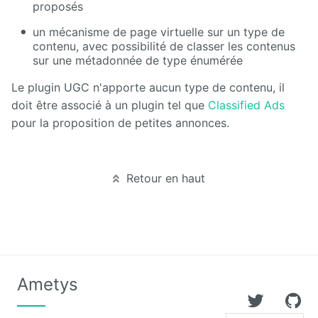
proposés
Calendar
un mécanisme de page virtuelle sur un type de
contenu, avec possibilité de classer les contenus
sur une métadonnée de type énumérée
CaptchEtat
Le plugin UGC n'apporte aucun type de contenu, il
Cart
doit être associé à un plugin tel que
Classified Ads
pour la proposition de petites annonces.
Classified
Ads
Content
Retour en haut
IO
ContentTypes
Editor
Dashboard
Ametys
Datasources
Explorer