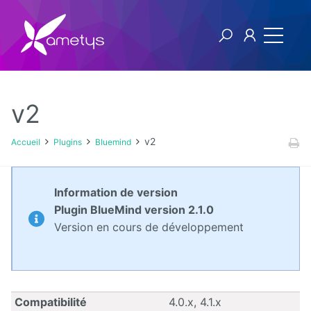
v2
Plugins
v2
Accueil
Plugins
Bluemind
AI
Information de version
Authentification
Plugin BlueMind version 2.1.0
NTLM
Version en cours de développement
Blog
Bluemind
Compatibilité
4.0.x, 4.1.x
BPM