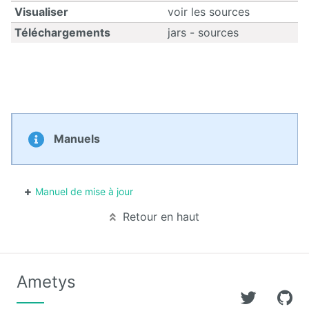
Visualiser
voir les sources
Calendar
Téléchargements
jars - sources
CaptchEtat
Cart
Classified
Ads
Manuels
Content
IO
Manuel de mise à jour
ContentTypes
Retour en haut
Editor
Dashboard
Ametys
Datasources
Explorer