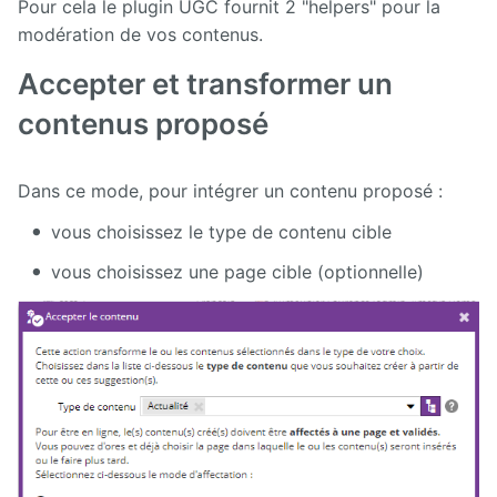
Pour cela le plugin UGC fournit 2 "helpers" pour la
modération de vos contenus.
Calendar
Accepter et transformer un
CaptchEtat
contenus proposé
Cart
Dans ce mode, pour intégrer un contenu proposé :
Classified
Ads
vous choisissez le type de contenu cible
vous choisissez une page cible (optionnelle)
Content
IO
ContentTypes
Editor
Dashboard
Datasources
Explorer