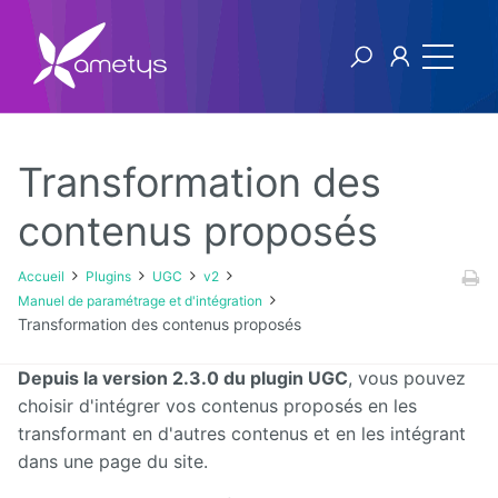
Transformation des
Plugins
contenus proposés
AI
Accueil
Plugins
UGC
v2
Manuel de paramétrage et d'intégration
Authentification
Transformation des contenus proposés
NTLM
Depuis la version 2.3.0 du plugin UGC
, vous pouvez
Blog
choisir d'intégrer vos contenus proposés en les
transformant en d'autres contenus et en les intégrant
Bluemind
dans une page du site.
BPM