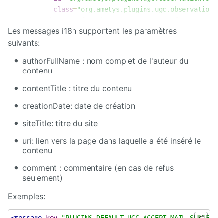
Deploy
class
=
"org.ametys.plugins.ugc.observation.
starter
<!-- Observer for observing content refuse -->
Les messages i18n supportent les paramètres
<mailSubjectKey>
plugin.default-ugc:PLUGINS_DEFAUL
Welcome
<mailBodyKey>
plugin.default-ugc:PLUGINS_DEFAULT_U
suivants:
Tour
</extension>
authorFullName : nom complet de l'auteur du
Zimbra
contenu
contentTitle : titre du contenu
creationDate: date de création
siteTitle: titre du site
uri: lien vers la page dans laquelle a été inséré le
contenu
comment : commentaire (en cas de refus
seulement)
Exemples:
<message
key
=
"PLUGINS_DEFAULT_UGC_ACCEPT_MAIL_SUBJECT