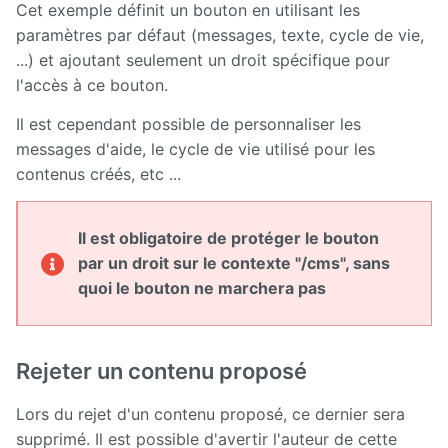
Cet exemple définit un bouton en utilisant les
Front
paramètres par défaut (messages, texte, cycle de vie,
Notification
...) et ajoutant seulement un droit spécifique pour
Gadgets
l'accès à ce bouton.
Il est cependant possible de personnaliser les
Glossary
messages d'aide, le cycle de vie utilisé pour les
contenus créés, etc ...
GLPI
Google
Il est obligatoire de protéger le bouton
Calendar
par un droit sur le contexte "/cms", sans
Hyperplanning
quoi le bouton ne marchera pas
Inlinemedia
Rejeter un contenu proposé
Job
Offer
Lors du rejet d'un contenu proposé, ce dernier sera
Link
supprimé. Il est possible d'avertir l'auteur de cette