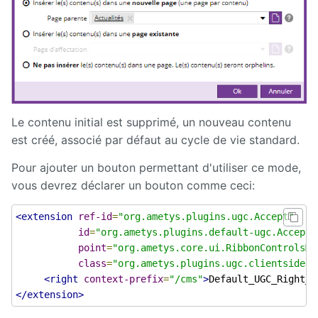
Deploy
starter
Exchange
External
Data
Le contenu initial est supprimé, un nouveau contenu
est créé, associé par défaut au cycle de vie standard.
Extra User
Management
Pour ajouter un bouton permettant d'utiliser ce mode,
vous devrez déclarer un bouton comme ceci:
FAQ
<extension
ref-id
=
"org.ametys.plugins.ugc.Accept"
Flipbook
id
=
"org.ametys.plugins.default-ugc.Accept"
point
=
"org.ametys.core.ui.RibbonControlsMa
Forms
class
=
"org.ametys.plugins.ugc.clientsideel
<right
context-prefix
=
"/cms"
>
Default_UGC_Right_H
Front
</extension>
Edition