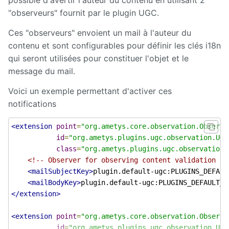
"observeurs" fournit par le plugin UGC.
Survey
Ces "observeurs" envoient un mail à l'auteur du
Syndication
contenu et sont configurables pour définir les clés i18n
qui seront utilisées pour constituer l'objet et le
Tagcloud
message du mail.
TarteAuCitron
Voici un exemple permettant d'activer ces
notifications
Translation
flagging
<extension
point
=
"org.ametys.core.observation.Observe
id
=
"org.ametys.plugins.ugc.observation.UGC
UGC
class
=
"org.ametys.plugins.ugc.observation.
<!-- Observer for observing content validation --
User
<mailSubjectKey>
plugin.default-ugc:PLUGINS_DEFAUL
directory
<mailBodyKey>
plugin.default-ugc:PLUGINS_DEFAULT_U
</extension>
Web
analytics
<extension
point
=
"org.ametys.core.observation.Observe
id
=
"org.ametys.plugins.ugc.observation.UGC
Web