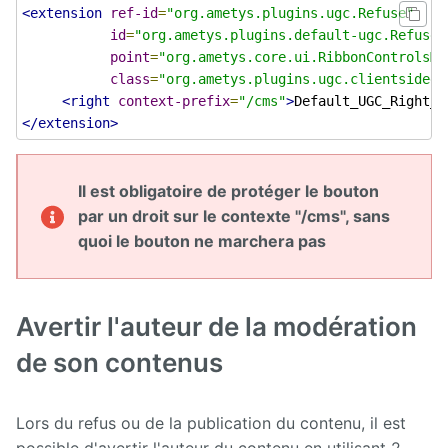
Page
<extension
ref-id
=
"org.ametys.plugins.ugc.Refuse"
Subscription
id
=
"org.ametys.plugins.default-ugc.Refuse"
point
=
"org.ametys.core.ui.RibbonControlsMa
Proxied
class
=
"org.ametys.plugins.ugc.clientsideel
Content
<right
context-prefix
=
"/cms"
>
Default_UGC_Right_H
</extension>
Rocket.Chat
Server
Il est obligatoire de protéger le bouton
Directory
par un droit sur le contexte "/cms", sans
quoi le bouton ne marchera pas
Skin
editor
Skin
Avertir l'auteur de la modération
factory
de son contenus
SMS
Social
Lors du refus ou de la publication du contenu, il est
networking
possible d'avertir l'auteur du contenu en utilisant 2