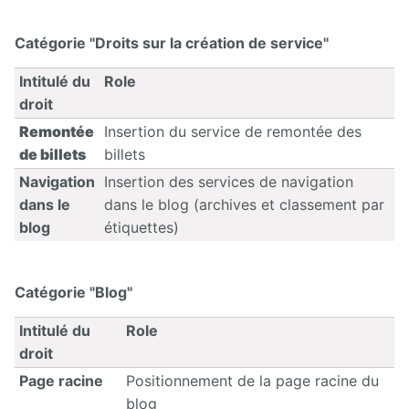
Deploy
Catégorie "Droits sur la création de service"
starter
Intitulé du
Role
Exchange
droit
External
Remontée
Insertion du service de remontée des
Data
de billets
billets
Navigation
Insertion des services de navigation
Extra User
Management
dans le
dans le blog (archives et classement par
blog
étiquettes)
FAQ
Flipbook
Catégorie "Blog"
Forms
Intitulé du
Role
droit
Front
Page racine
Positionnement de la page racine du
Edition
blog