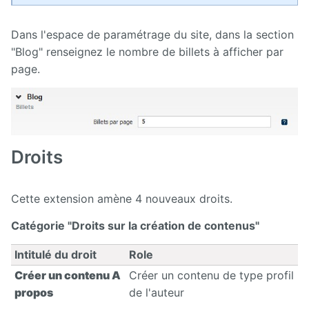
Calendar
Dans l'espace de paramétrage du site, dans la section
"Blog" renseignez le nombre de billets à afficher par
CaptchEtat
page.
Cart
Classified
Ads
Droits
Content
IO
Cette extension amène 4 nouveaux droits.
ContentTypes
Editor
Catégorie "Droits sur la création de contenus"
Intitulé du droit
Role
Dashboard
Créer un contenu A
Créer un contenu de type profil
Datasources
propos
de l'auteur
Explorer