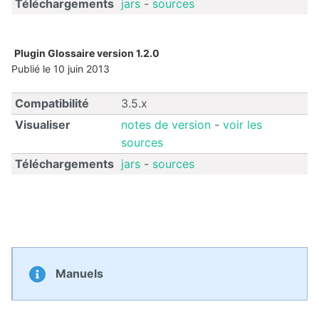
Téléchargements
jars
-
sources
Deploy
starter
Plugin Glossaire version 1.2.0
Exchange
Publié le 10 juin 2013
External
Compatibilité
3.5.x
Data
Visualiser
notes de version
-
voir les
sources
Extra User
Management
Téléchargements
jars
-
sources
FAQ
Flipbook
Forms
Manuels
Front
Edition