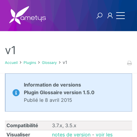
v1
Plugins
v1
Accueil
Plugins
Glossary
AI
Information de versions
Authentification
Plugin Glossaire version 1.5.0
NTLM
Publié le 8 avril 2015
Blog
Bluemind
Compatibilité
3.7.x, 3.5.x
Visualiser
notes de version
-
voir les
BPM