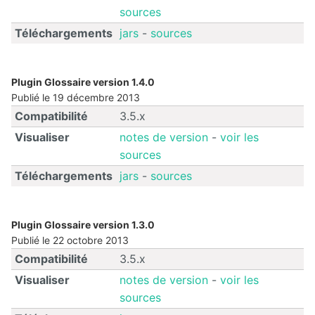
sources
Calendar
Téléchargements
jars
-
sources
CaptchEtat
Plugin Glossaire version 1.4.0
Cart
Publié le 19 décembre 2013
Compatibilité
3.5.x
Classified
Visualiser
notes de version
-
voir les
Ads
sources
Content
Téléchargements
jars
-
sources
IO
ContentTypes
Plugin Glossaire version 1.3.0
Editor
Publié le 22 octobre 2013
Compatibilité
3.5.x
Dashboard
Visualiser
notes de version
-
voir les
Datasources
sources
Explorer