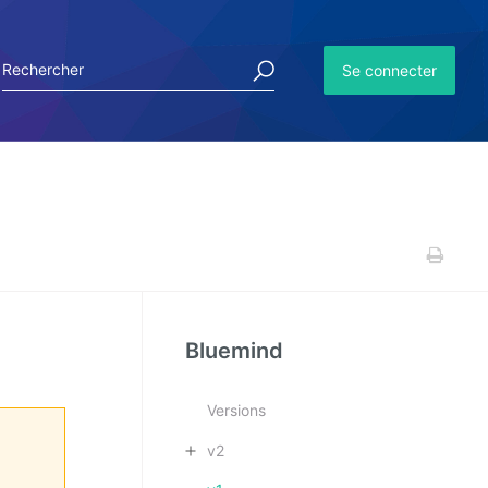
Se connecter
Bluemind
Versions
v2