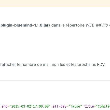
plugin-bluemind-1.1.0.jar
) dans le répertoire
WEB-INF/lib
d'afficher le nombre de mail non lus et les prochains RDV.
end
=
"2015-03-02T17:00:00"
all-day
=
"false"
title
=
"Comité