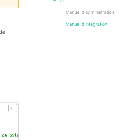
v1
Manuel d'administration
Manuel d'intégration
de
 de pilotage"
location
=
"Toulouse"
/>