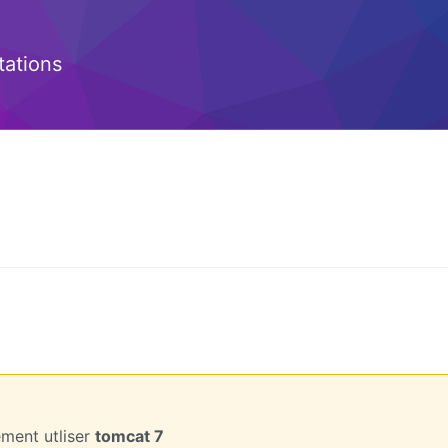
ations
ement utliser
tomcat 7