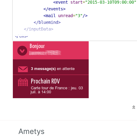
<event
start
=
"2015-03-10T09:00:00"
</events>
<mail
unread
=
"3"
/>
</bluemind>
</inputData>
</cms>
Ametys