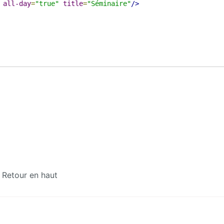
all-day
=
"true"
title
=
"Séminaire"
/>
Retour en haut