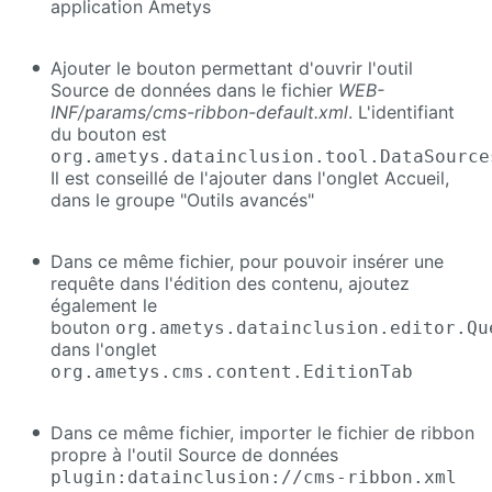
application Ametys
Calendar
Ajouter le bouton permettant d'ouvrir l'outil
Source de données dans le fichier
WEB-
CaptchEtat
INF/params/cms-ribbon-default.xml
. L'identifiant
du bouton est
Cart
org.ametys.datainclusion.tool.DataSource
Il est conseillé de l'ajouter dans l'onglet Accueil,
dans le groupe "Outils avancés"
Classified
Ads
Dans ce même fichier, pour pouvoir insérer une
Content
requête dans l'édition des contenu, ajoutez
IO
également le
bouton
org.ametys.datainclusion.editor.Qu
ContentTypes
dans l'onglet
Editor
org.ametys.cms.content.EditionTab
Dashboard
Dans ce même fichier, importer le fichier de ribbon
propre à l'outil Source de données
Datasources
Explorer
plugin:datainclusion://cms-ribbon.xml