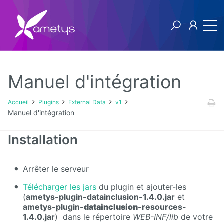
Manuel d'intégration
Plugins
Accueil
Plugins
External Data
v1
Manuel d'intégration
AI
Installation
Authentification
NTLM
Arrêter le serveur
Blog
Télécharger les jars
du plugin et ajouter-les
(
ametys-plugin-datainclusion-1.4.0.jar
et
Bluemind
ametys-plugin-
datainclusion
-resources-
1.4.0.jar
) dans le répertoire
WEB-INF/lib
de votre
BPM