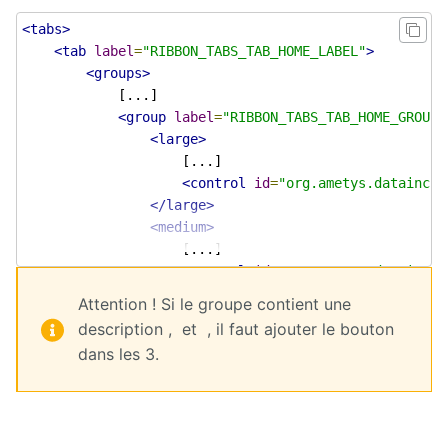
<tabs>
Deploy
starter
<tab
label
=
"RIBBON_TABS_TAB_HOME_LABEL"
>
<groups>
Exchange
			[...]

<group
label
=
"RIBBON_TABS_TAB_HOME_GROUPS
<large>
External
Data
					[...]

<control
id
=
"org.ametys.datainclu
Extra User
</large>
Management
<medium>
					[...]

FAQ
<control
id
=
"org.ametys.datainclu
</medium>
Attention ! Si le groupe contient une
Flipbook
<small/>
description , et , il faut ajouter le bouton
</group>
dans les 3.
Forms
			[...]

</groups>
<tab>
Front
Edition
	[...]

<tab
label
=
"plugin.cms:RIBBON_TABS_TAB_CONTENT_ED