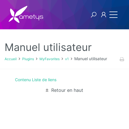
Manuel utilisateur
Plugins
Manuel utilisateur
Accueil
Plugins
MyFavorites
v1
AI
Contenu Liste de liens
Authentification
NTLM
Retour en haut
Blog
Bluemind
BPM