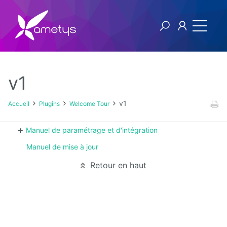
v1
Plugins
v1
Accueil
Plugins
Welcome Tour
AI
Manuel de paramétrage et d'intégration
Manuel de mise à jour
Authentification
NTLM
Retour en haut
Blog
Bluemind
BPM