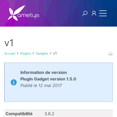
v1
Plugins
v1
Accueil
Plugins
Gadgets
AI
Information de version
Authentification
Plugin Gadget version 1.5.0
NTLM
Publié le 12 mai 2017
Blog
Bluemind
Compatibilité
3.8.2
BPM