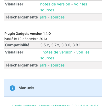
Visualiser
notes de version
-
voir les
sources
Calendar
Téléchargements
jars
-
sources
CaptchEtat
Cart
Plugin Gadgets version 1.4.0
Publié le 19 décembre 2013
Classified
Compatibilité
3.5.x, 3.7.x, 3.8.0, 3.8.1
Ads
Visualiser
notes de version
-
voir les
sources
Content
IO
Téléchargements
jars
-
sources
ContentTypes
Editor
Manuels
Dashboard
Datasources
Explorer
Plugin Gadgets - Manuel utilisateur v1.3.0, v1.4.0, v1.5.0