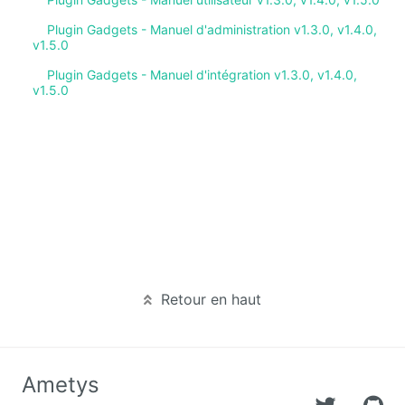
Deploy
Plugin Gadgets - Manuel d'administration v1.3.0, v1.4.0,
starter
v1.5.0
Plugin Gadgets - Manuel d'intégration v1.3.0, v1.4.0,
Exchange
v1.5.0
External
Data
Extra User
Management
FAQ
Flipbook
Retour en haut
Forms
Front
Ametys
Edition