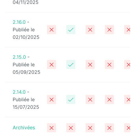
04/11/2025
Deploy
starter
2.16.0
-
Exchange
Publiée le
02/10/2025
External
Data
2.15.0
-
Extra User
Publiée le
Management
05/09/2025
FAQ
2.14.0
-
Flipbook
Publiée le
15/07/2025
Forms
Front
Edition
Archivées