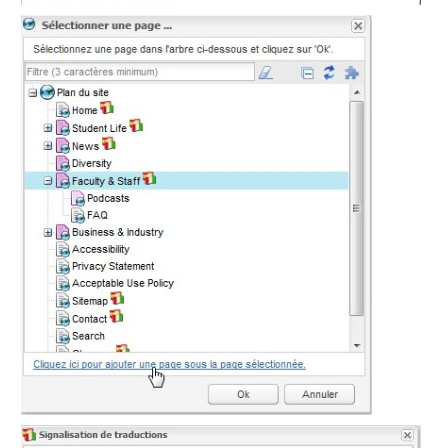
directory
Maps
Microsoft
365
Multimedia
MyFavorites
News
Newsletter
Nextcloud
Pages
personnelles