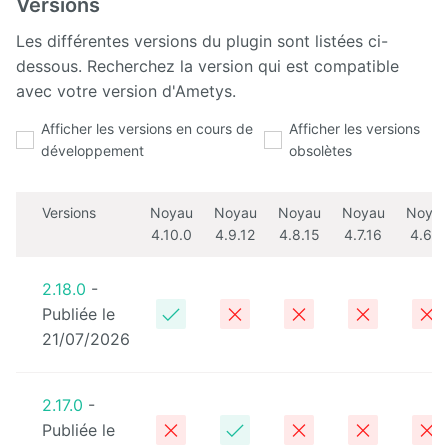
Versions
Les différentes versions du plugin sont listées ci-
Calendar
dessous. Recherchez la version qui est compatible
avec votre version d'Ametys.
CaptchEtat
Afficher les versions en cours de
Afficher les versions
Cart
développement
obsolètes
Classified
Ads
Versions
Noyau
Noyau
Noyau
Noyau
Noya
4.10.0
4.9.12
4.8.15
4.7.16
4.6.0
Content
IO
2.18.0
-
ContentTypes
Publiée le
Editor
21/07/2026
Dashboard
2.17.0
-
Datasources
Publiée le
Explorer