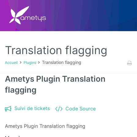
Translation flagging
Plugins
Translation flagging
Accueil
Plugins
AI
Ametys Plugin Translation
flagging
Authentification
NTLM
Suivi de tickets
Blog
Code Source
Bluemind
Ametys Plugin Translation flagging
BPM