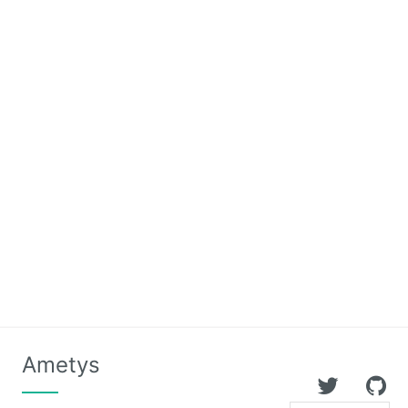
Calendar
CaptchEtat
Cart
Classified
Ads
Content
IO
ContentTypes
Editor
Dashboard
Ametys
Datasources
Explorer