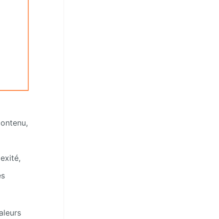
 contenu,
exité,
es
aleurs