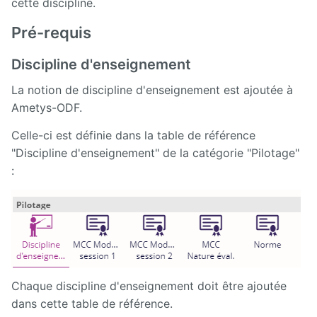
cette discipline.
son offre
de
formation
Pré-requis
avec
Ametys
Discipline d'enseignement
ODF
La notion de discipline d'enseignement est ajoutée à
Installation,
Ametys-ODF.
administration
et
paramétrage
Celle-ci est définie dans la table de référence
d'Ametys ODF
"Discipline d'enseignement" de la catégorie "Pilotage"
:
ODF
v4
Aide au
pilotage
Manuel
de
Chaque discipline d'enseignement doit être ajoutée
mise à
jour
dans cette table de référence.