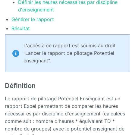
Définir les heures nécessaires par discipline
d'enseignement
Présentation
générale
Générer le rapport
d'Ametys
ODF
Résultat
Saisir et
L'accès à ce rapport est soumis au droit
compléter
son offre
"Lancer le rapport de pilotage Potentiel
de
enseignant".
formation
dans
Ametys
ODF
Définition
Enrichir
son site de
Le rapport de pilotage Potentiel Enseignant est un
publication
rapport Excel permettant de comparer les heures
de l'offre
de
nécessaires par discipline d'enseignement (calculées
formation
comme suit : nombre d'heures * équivalent TD *
nombre de groupes) avec le potentiel enseignant de
Publier