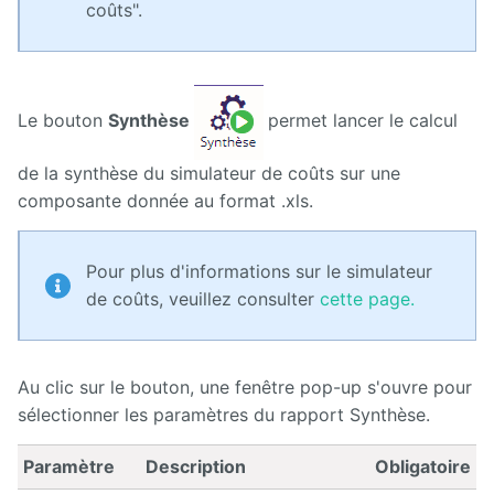
coûts".
Présentation
générale
d'Ametys
ODF
Le bouton
Synthèse
permet lancer le calcul
Saisir et
compléter
de la synthèse du simulateur de coûts sur une
son offre
composante donnée au format .xls.
de
formation
dans
Ametys
Pour plus d'informations sur le simulateur
ODF
de coûts, veuillez consulter
cette page.
Enrichir
son site de
publication
Au clic sur le bouton, une fenêtre pop-up s'ouvre pour
de l'offre
de
sélectionner les paramètres du rapport Synthèse.
formation
Paramètre
Description
Obligatoire
Publier