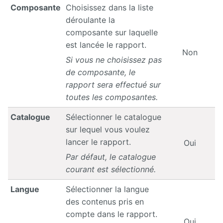
son offre
Composante
Choisissez dans la liste
de
formation
déroulante la
avec
composante sur laquelle
Ametys
ODF
est lancée le rapport.
Non
Si vous ne choisissez pas
Installation,
de composante, le
administration
et
rapport sera effectué sur
paramétrage
toutes les composantes.
d'Ametys ODF
Catalogue
Sélectionner le catalogue
ODF
sur lequel vous voulez
v4
lancer le rapport.
Oui
Aide au
Par défaut, le catalogue
pilotage
courant est sélectionné.
Manuel
Langue
Sélectionner la langue
de
des contenus pris en
mise à
jour
compte dans le rapport.
Oui