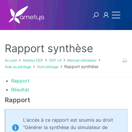
Rapport synthèse
Ametys ODF
Accueil
Ametys ODF
ODF v4
Manuel utilisateur
Rapport synthèse
Aide au pilotage
Outil pilotage
Licence
Rapport
[1ers
Résultat
pas]
Publier
Rapport
son offre
de
formation
à partir
L'accès à ce rapport est soumis au droit
de
fichiers
"Générer la synthèse du simulateur de
CDM-fr