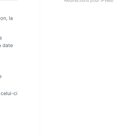
Redirections pour IPWeb
on, la
s
a date
e
celui-ci