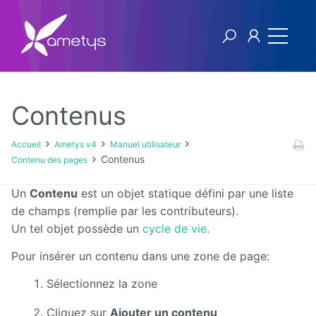
Contenus
Ametys v4
Accueil
Ametys v4
Manuel utilisateur
Contenus
Contenu des pages
Licence
Un
Contenu
est un objet statique défini par une liste
Manuel
de champs (remplie par les contributeurs).
utilisateur
Un tel objet possède un
cycle de vie
.
Manuel
Pour insérer un contenu dans une zone de page:
d'installation
et
Sélectionnez la zone
d'exploitation
Cliquez sur
Ajouter un contenu