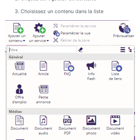
Manuel
d'administration
Choisissez un contenu dans la liste
Manuel de
paramétrage
et
d'intégration
Manuel
de
mise à
jour
Releases