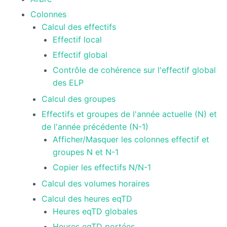
Colonnes
Présentation
Calcul des effectifs
générale
d'Ametys
Effectif local
ODF
Effectif global
Contrôle de cohérence sur l'effectif global
Saisir et
compléter
des ELP
son offre
de
Calcul des groupes
formation
dans
Effectifs et groupes de l'année actuelle (N) et
Ametys
de l'année précédente (N-1)
ODF
Afficher/Masquer les colonnes effectif et
groupes N et N-1
Enrichir
son site de
Copier les effectifs N/N-1
publication
de l'offre
Calcul des volumes horaires
de
formation
Calcul des heures eqTD
Heures eqTD globales
Publier
Heures eqTD portées