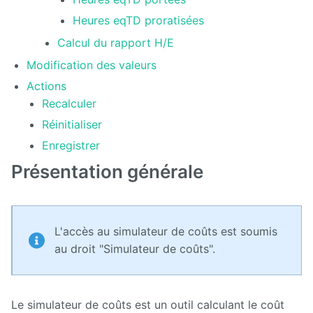
son offre
de
Heures eqTD proratisées
formation
avec
Calcul du rapport H/E
Ametys
ODF
Modification des valeurs
Actions
Installation,
Recalculer
administration
et
Réinitialiser
paramétrage
d'Ametys ODF
Enregistrer
Présentation générale
ODF
v4
Aide au
pilotage
L'accès au simulateur de coûts est soumis
au droit "Simulateur de coûts".
Manuel
de
mise à
jour
Le simulateur de coûts est un outil calculant le coût