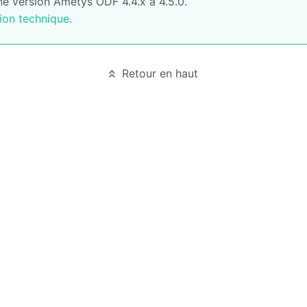
ne version Ametys ODF 4.4.x à 4.5.0.
ion technique.
Retour en haut