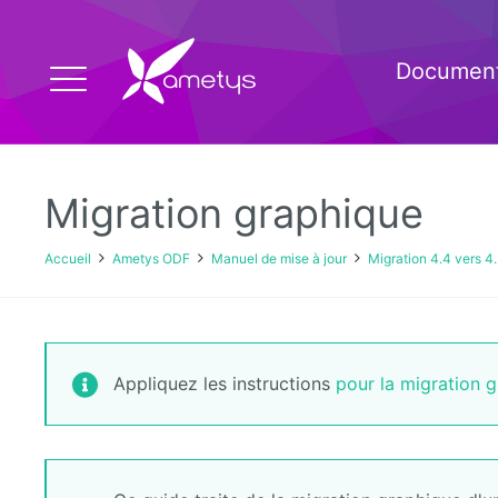
Document
Migration graphique
Accueil
Ametys ODF
Manuel de mise à jour
Migration 4.4 vers 4
Appliquez les instructions
pour la migration 