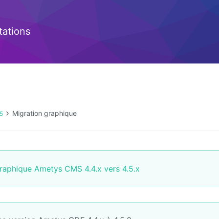
ations
Migration graphique
.5
graphique Ametys CMS 4.4.x vers 4.5.x