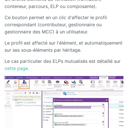
son offre
de
conteneur, parcours, ELP ou composante).
formation
avec
Ce bouton permet en un clic d'affecter le profil
Ametys
correspondant (contributeur, gestionnaire ou
ODF
gestionnaire des MCC) à un utilisateur.
Installation,
Le profil est affecté sur l'élément, et automatiquement
administration
et
sur ses sous-éléments par héritage.
paramétrage
d'Ametys ODF
Le cas particulier des ELPs mutualisés est détaillé sur
cette page.
ODF
v4
Aide au
pilotage
Manuel
de
mise à
jour