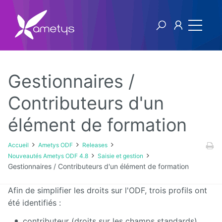
Gestionnaires /
Ametys ODF
Contributeurs d'un
élément de formation
Licence
[1ers
Accueil
Ametys ODF
Releases
pas]
Nouveautés Ametys ODF 4.8
Saisie et gestion
Publier
Gestionnaires / Contributeurs d'un élément de formation
son offre
de
formation
Afin de simplifier les droits sur l'ODF, trois profils ont
à partir
été identifiés :
de
fichiers
CDM-fr
contributeur (droits sur les champs standards)