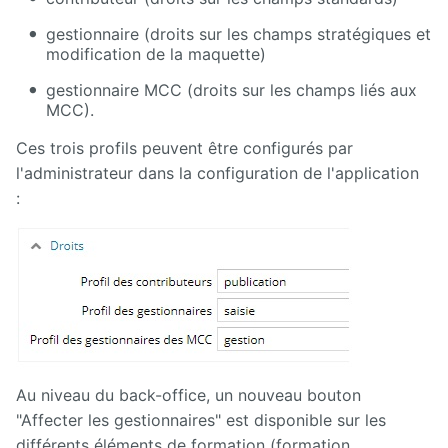
gestionnaire (droits sur les champs stratégiques et
Présentation
modification de la maquette)
générale
d'Ametys
gestionnaire MCC (droits sur les champs liés aux
ODF
MCC).
Saisir et
Ces trois profils peuvent être configurés par
compléter
l'administrateur dans la configuration de l'application
son offre
de
:
formation
dans
Ametys
ODF
Enrichir
son site de
publication
de l'offre
de
formation
Au niveau du back-office, un nouveau bouton
"Affecter les gestionnaires" est disponible sur les
Publier
différents éléments de formation (formation,