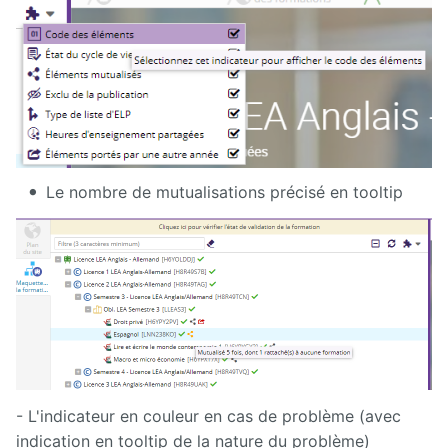
Présentation
générale
d'Ametys
ODF
Saisir et
compléter
son offre
de
Le nombre de mutualisations précisé en tooltip
formation
dans
Ametys
ODF
Enrichir
son site de
publication
de l'offre
de
formation
- L'indicateur en couleur en cas de problème (avec
Publier
indication en tooltip de la nature du problème)