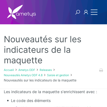
Nouveautés sur les
Ametys ODF
indicateurs de la
maquette
Licence
[1ers
Accueil
Ametys ODF
Releases
pas]
Nouveautés Ametys ODF 4.8
Saisie et gestion
Publier
Nouveautés sur les indicateurs de la maquette
son offre
de
formation
Les indicateurs de la maquette s'enrichissent avec :
à partir
de
Le code des éléments
fichiers
CDM-fr