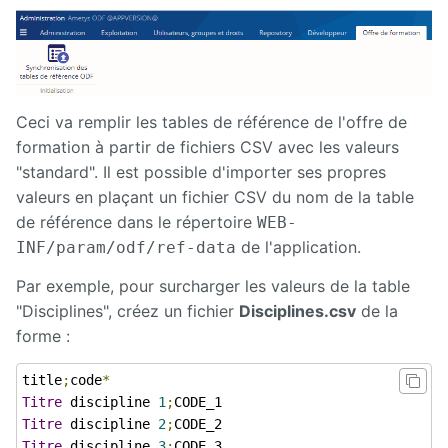
Présentation
générale
d'Ametys
ODF
Ceci va remplir les tables de référence de l'offre de
Saisir et
formation à partir de fichiers CSV avec les valeurs
compléter
"standard". Il est possible d'importer ses propres
son offre
de
valeurs en plaçant un fichier CSV du nom de la table
formation
de référence dans le répertoire
WEB-
dans
Ametys
de l'application.
INF/param/odf/ref-data
ODF
Par exemple, pour surcharger les valeurs de la table
Enrichir
"Disciplines", créez un fichier
Disciplines.csv
de la
son site de
forme :
publication
de l'offre
de
title
;
code
*
formation
Titre
 discipline 
1
;
Titre
 discipline 
2
;
Publier
Titre
 discipline 
3
;