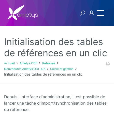
Initialisation des tables
Ametys ODF
de références en un clic
Licence
Accueil
Ametys ODF
Releases
Nouveautés Ametys ODF 4.6
Saisie et gestion
[1ers
Initialisation des tables de références en un clic
pas]
Publier
son offre
de
formation
Depuis l'interface d'administration, il est possible de
à partir
lancer une tâche d'import/synchronisation des tables
de
fichiers
de référence.
CDM-fr