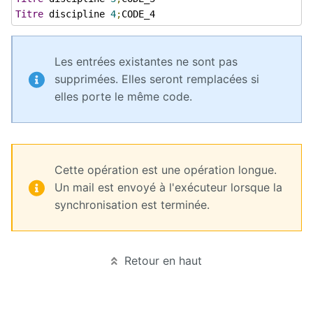
son offre
de
Titre
 discipline 
4
;
CODE_4
formation
avec
Ametys
Les entrées existantes ne sont pas
ODF
supprimées. Elles seront remplacées si
Installation,
elles porte le même code.
administration
et
paramétrage
d'Ametys ODF
Cette opération est une opération longue.
ODF
v4
Un mail est envoyé à l'exécuteur lorsque la
synchronisation est terminée.
Aide au
pilotage
Retour en haut
Manuel
de
mise à
jour