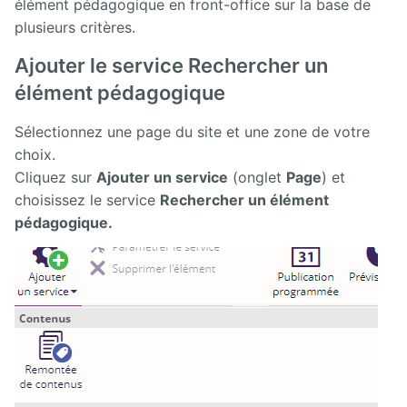
élément pédagogique en front-office sur la base de
plusieurs critères.
Présentation
générale
Ajouter le service Rechercher un
d'Ametys
ODF
élément pédagogique
Saisir et
Sélectionnez une page du site et une zone de votre
compléter
choix.
son offre
de
Cliquez sur
Ajouter un service
(onglet
Page
) et
formation
choisissez le service
Rechercher un élément
dans
Ametys
pédagogique.
ODF
Enrichir
son site de
publication
de l'offre
de
formation
Publier