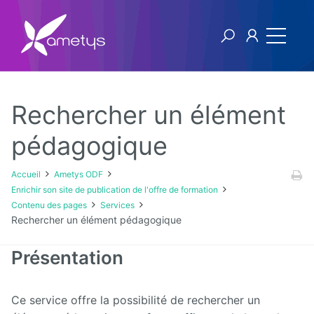
Rechercher un élément
Ametys ODF
pédagogique
Licence
Accueil
Ametys ODF
Enrichir son site de publication de l'offre de formation
[1ers
Contenu des pages
Services
pas]
Rechercher un élément pédagogique
Publier
son offre
de
Présentation
formation
à partir
de
fichiers
Ce service offre la possibilité de rechercher un
CDM-fr