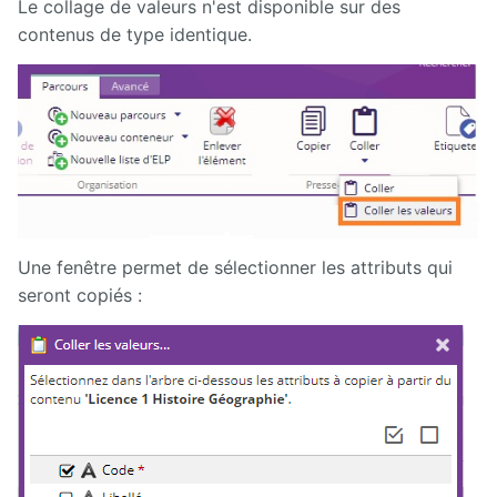
Le collage de valeurs n'est disponible sur des
contenus de type identique.
Présentation
générale
d'Ametys
ODF
Saisir et
compléter
son offre
de
formation
dans
Une fenêtre permet de sélectionner les attributs qui
Ametys
ODF
seront copiés :
Enrichir
son site de
publication
de l'offre
de
formation
Publier