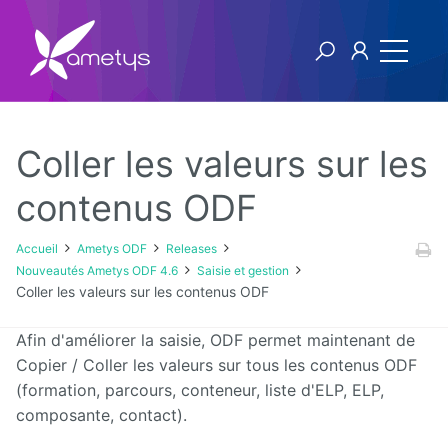
Coller les valeurs sur les
Ametys ODF
contenus ODF
Licence
Accueil
Ametys ODF
Releases
Nouveautés Ametys ODF 4.6
Saisie et gestion
[1ers
Coller les valeurs sur les contenus ODF
pas]
Publier
Afin d'améliorer la saisie, ODF permet maintenant de
son offre
de
Copier / Coller les valeurs sur tous les contenus ODF
formation
(formation, parcours, conteneur, liste d'ELP, ELP,
à partir
de
composante, contact).
fichiers
CDM-fr