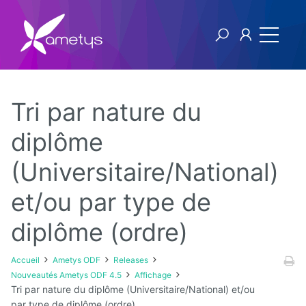
Tri par nature du
Ametys ODF
diplôme
(Universitaire/National)
Licence
et/ou par type de
[1ers
pas]
Publier
diplôme (ordre)
son offre
de
formation
Accueil
Ametys ODF
Releases
à partir
Nouveautés Ametys ODF 4.5
Affichage
de
Tri par nature du diplôme (Universitaire/National) et/ou
fichiers
CDM-fr
par type de diplôme (ordre)