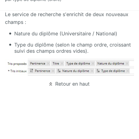
Présentation
Le service de recherche s'enrichit de deux nouveaux
générale
champs :
d'Ametys
ODF
Nature du diplôme (Universitaire / National)
Saisir et
Type du diplôme (selon le champ ordre, croissant
compléter
suivi des champs ordres vides).
son offre
de
formation
dans
Ametys
ODF
Retour en haut
Enrichir
son site de
publication
de l'offre
de
formation
Publier