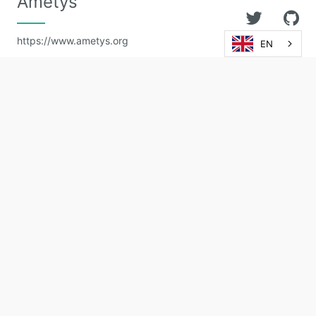
Ametys
https://www.ametys.org
EN