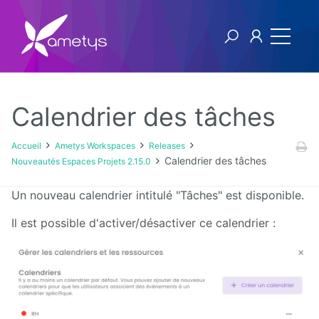
Calendrier des tâches
Ametys Workspaces
Accueil
Ametys Workspaces
Releases
Calendrier des tâches
Nouveautés Espaces Projets 2.15.0
Releases
Un nouveau calendrier intitulé "Tâches" est disponible.
v2
Il est possible d'activer/désactiver ce calendrier :
v1