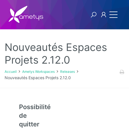
Nouveautés Espaces
Ametys Workspaces
Projets 2.12.0
Releases
Accueil
Ametys Workspaces
Releases
Nouveautés Espaces Projets 2.12.0
v2
v1
Possibilité
de
quitter